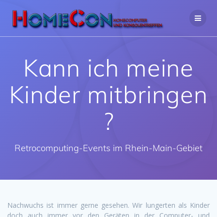
Zum
Inhalt
springen
Kann ich meine
Kinder mitbringen
?
Retrocomputing-Events im Rhein-Main-Gebiet
Nachwuchs ist immer gerne gesehen. Wir lungerten als Kinder
doch auch immer vor den Geräten in der Computer- und