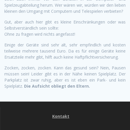
Spielzeugabteilung herum. Wer wären wir, würden wir den lieben
kleinen den Umgang mit Computern und Telespielen verbieten?
Gut, aber auch hier gibt es kleine Einschränkungen oder was
Selbstverständlich sein sollte:
Ohne zu fragen wird nichts angefasst!
Einige der Geräte sind sehr alt, sehr empfindlich und kosten
teilweise mehrere tausend Euro. Da es für einige Geräte keine
Ersatzteile mehr gibt, hilft auch keine Haftpflichtversicherung.
Zocken, zocken, zocken. Kann das gesund sein? Nein, Pausen
müssen sein! Leider gibt es in der Nähe keinen Spielplatz. Der
Parkplatz ist zwar ruhig, aber es ist eben ein Park- und kein
Spielplatz.
Die Aufsicht obliegt den Eltern.
Kontakt