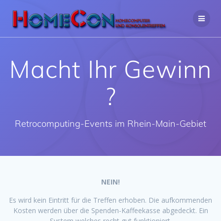
Zum
Inhalt
springen
Macht Ihr Gewinn
?
Retrocomputing-Events im Rhein-Main-Gebiet
NEIN!
Es wird kein Eintritt für die Treffen erhoben. Die aufkommenden
Kosten werden über die Spenden-Kaffeekasse abgedeckt. Ein
System welches recht gut funktioniert.