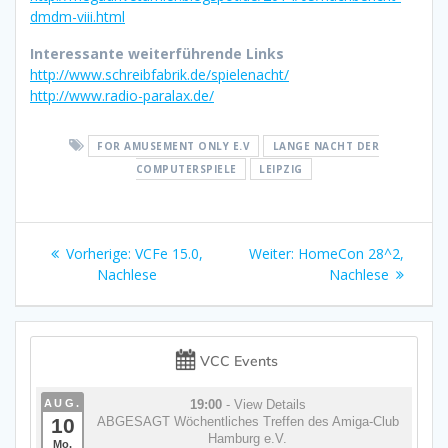
dmdm-viii.html
Interessante weiterführende Links
http://www.schreibfabrik.de/spielenacht/
http://www.radio-paralax.de/
FOR AMUSEMENT ONLY E.V
LANGE NACHT DER
COMPUTERSPIELE
LEIPZIG
Beitragsnavigation
Vorheriger
Nächster
Vorherige:
VCFe 15.0,
Weiter:
HomeCon 28^2,
Beitrag:
Beitrag:
Nachlese
Nachlese
VCC Events
AUG.
19:00
- View Details
10
ABGESAGT Wöchentliches Treffen des Amiga-Club
Hamburg e.V.
Mo.