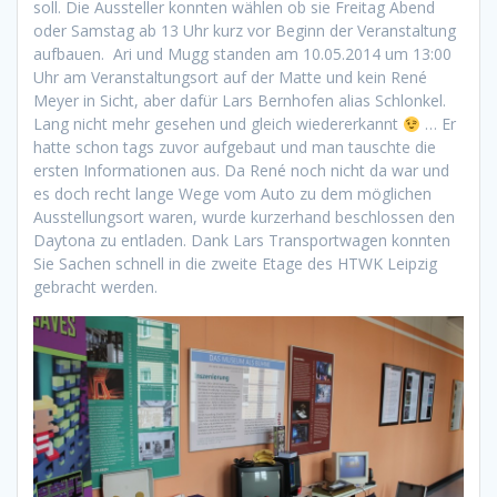
soll. Die Aussteller konnten wählen ob sie Freitag Abend
oder Samstag ab 13 Uhr kurz vor Beginn der Veranstaltung
aufbauen. Ari und Mugg standen am 10.05.2014 um 13:00
Uhr am Veranstaltungsort auf der Matte und kein René
Meyer in Sicht, aber dafür Lars Bernhofen alias Schlonkel.
Lang nicht mehr gesehen und gleich wiedererkannt
… Er
hatte schon tags zuvor aufgebaut und man tauschte die
ersten Informationen aus. Da René noch nicht da war und
es doch recht lange Wege vom Auto zu dem möglichen
Ausstellungsort waren, wurde kurzerhand beschlossen den
Daytona zu entladen. Dank Lars Transportwagen konnten
Sie Sachen schnell in die zweite Etage des HTWK Leipzig
gebracht werden.