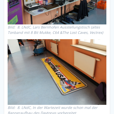
Bild: 8. LNdC, Lars Bernhofen Ausstellungstisch (altes
Tonband mit 8 Bit Mukke, C64 &The Lost Caves, Vectrex)
Bild: 8. LNdC, In der Wartezeit wurde schon mal der
Banneraufbau des Daytonas vorbereitet.