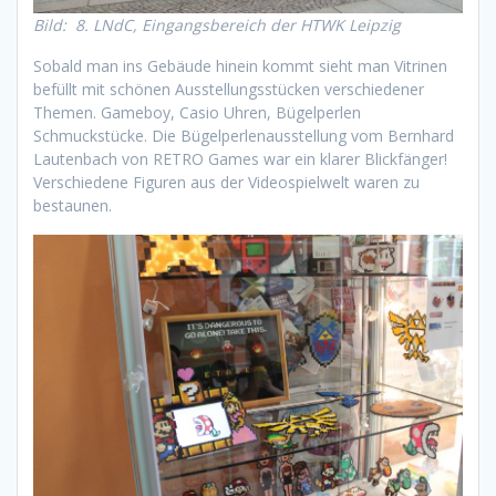
Bild: 8. LNdC, Eingangsbereich der HTWK Leipzig
Sobald man ins Gebäude hinein kommt sieht man Vitrinen
befüllt mit schönen Ausstellungsstücken verschiedener
Themen. Gameboy, Casio Uhren, Bügelperlen
Schmuckstücke. Die Bügelperlenausstellung vom Bernhard
Lautenbach von RETRO Games war ein klarer Blickfänger!
Verschiedene Figuren aus der Videospielwelt waren zu
bestaunen.