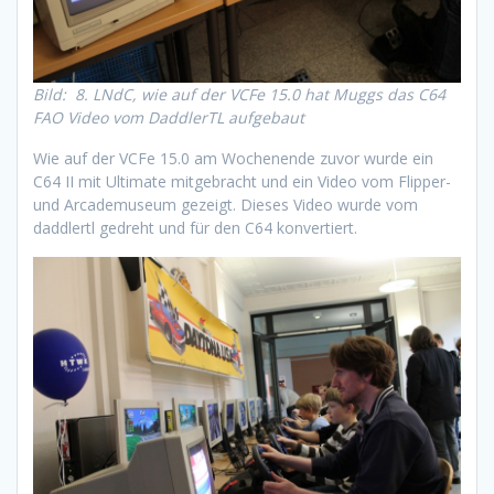
Bild: 8. LNdC, wie auf der VCFe 15.0 hat Muggs das C64
FAO Video vom DaddlerTL aufgebaut
Wie auf der VCFe 15.0 am Wochenende zuvor wurde ein
C64 II mit Ultimate mitgebracht und ein Video vom Flipper-
und Arcademuseum gezeigt. Dieses Video wurde vom
daddlertl gedreht und für den C64 konvertiert.