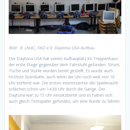
Bild: 8. LNdC, FAO e.V. Daytona USA Aufbau
Der Daytona USA hat seinen Aufbauplatz im Treppenhaus
der erste Etage gegenüber dem Fahrstuhl gefunden. Strom,
Tische und Stühle wurden bereit gestellt. Es wurde auch
höchste Eisenbahn, auch wenn die Uhr noch weit von 16
Uhr entfernt war. Die ersten Interessierten der Spielenacht
schlichen schon um 14:30 Uhr durch die Gänge. Der
Daytona war zu 15 Uhr einsatzbereit und es haben sich
auch gleich Testspieler gefunden, um eine Runde zu fahren
…