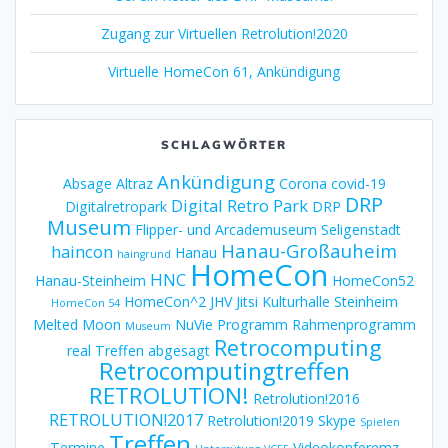
Zugang zur Virtuellen Retrolution!2020
Virtuelle HomeCon 61, Ankündigung
SCHLAGWÖRTER
Ankündigung
Absage
Altraz
Corona
covid-19
DRP
Digital Retro Park
Digitalretropark
DRP
Museum
Flipper- und Arcademuseum Seligenstadt
Hanau-Großauheim
haincon
Hanau
haingrund
HomeCon
HNC
Hanau-Steinheim
HomeCon52
HomeCon^2
JHV
Jitsi
Kulturhalle Steinheim
HomeCon 54
Melted Moon
NuVie
Programm
Rahmenprogramm
Museum
Retrocomputing
real Treffen abgesagt
Retrocomputingtreffen
RETROLUTION!
Retrolution!2016
RETROLUTION!2017
Retrolution!2019
Skype
Spielen
Treffen
Termine
Videokonferemz