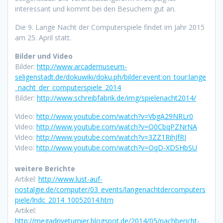
interessant und kommt bei den Besuchern gut an.
Die 9. Lange Nacht der Computerspiele findet im Jahr 2015
am 25. April statt.
Bilder und Video
Bilder:
http://www.arcademuseum-
seligenstadt.de/dokuwiki/doku.ph/bilder:event:on_tour:lange
_nacht_der_computerspiele_2014
Bilder:
http://www.schreibfabrik.de/img/spielenacht2014/
Video:
http://www.youtube.com/watch?v=VbgA29NRLr0
Video:
http://www.youtube.com/watch?v=O0CbqPZNrNA
Video:
http://www.youtube.com/watch?v=3ZZ1RihJfRI
Video:
http://www.youtube.com/watch?v=OqD-XDSHbSU
weitere Berichte
Artikel:
http://www.lust-auf-
nostalgie.de/computer/03_events/langenachtdercomputers
piele/lndc_2014_10052014.htm
Artikel:
http://megadriveturnier.blogspot.de/2014/05/nachbericht-