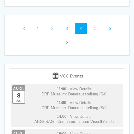
Beitragsnavigation
Seite
Seite
Seite
Seite
Seite
Seite
1
2
3
4
5
6
VCC Events
AUG.
11:00
- View Details
8
DRP Museum: Dauerausstellung (Sa)
Sa.
11:00
- View Details
DRP Museum: Dauerausstellung (Sa)
14:00
- View Details
ABGESAGT Computermuseum Visselhövede
AUG.
19:00
- View Details