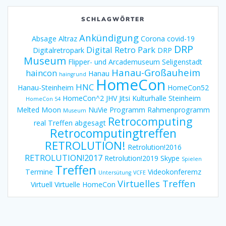
SCHLAGWÖRTER
Ankündigung
Absage
Altraz
Corona
covid-19
DRP
Digital Retro Park
Digitalretropark
DRP
Museum
Flipper- und Arcademuseum Seligenstadt
Hanau-Großauheim
haincon
Hanau
haingrund
HomeCon
HNC
Hanau-Steinheim
HomeCon52
HomeCon^2
JHV
Jitsi
Kulturhalle Steinheim
HomeCon 54
Melted Moon
NuVie
Programm
Rahmenprogramm
Museum
Retrocomputing
real Treffen abgesagt
Retrocomputingtreffen
RETROLUTION!
Retrolution!2016
RETROLUTION!2017
Retrolution!2019
Skype
Spielen
Treffen
Termine
Videokonferemz
Untersütung
VCFE
Virtuelles Treffen
Virtuell
Virtuelle HomeCon