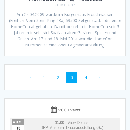
31. Mai 2014
Am 24.04.2009 wurde im Bürgerhaus Froschhausen
(Freiherr-Vom-Stein-Ring 23a, 63500 Seligenstadt) die erste
HomeCon abgehalten. Damit besteht die HomeCon seit 5
Jahren mit sehr viel Spaß an alten Geräten, Spielen und
Grillen. Am 17. und 18. Mai 2014 war die HomeCon
Nummer 28 eine zwei Tagesveranstaltung.
Beitragsnavigation
Seite
Seite
Seite
Seite
1
2
3
4
VCC Events
AUG.
11:00
- View Details
8
DRP Museum: Dauerausstellung (Sa)