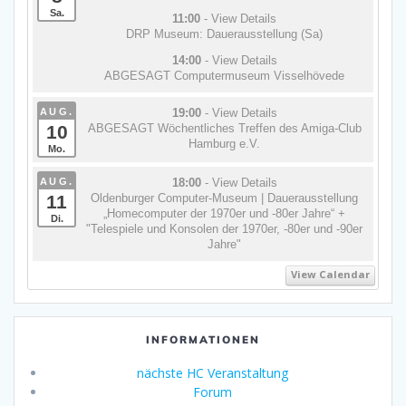
Sa.
11:00
- View Details
DRP Museum: Dauerausstellung (Sa)
14:00
- View Details
ABGESAGT Computermuseum Visselhövede
AUG.
19:00
- View Details
10
ABGESAGT Wöchentliches Treffen des Amiga-Club
Hamburg e.V.
Mo.
AUG.
18:00
- View Details
11
Oldenburger Computer-Museum | Dauerausstellung
„Homecomputer der 1970er und -80er Jahre“ +
Di.
"Telespiele und Konsolen der 1970er, -80er und -90er
Jahre"
View Calendar
INFORMATIONEN
nächste HC Veranstaltung
Forum