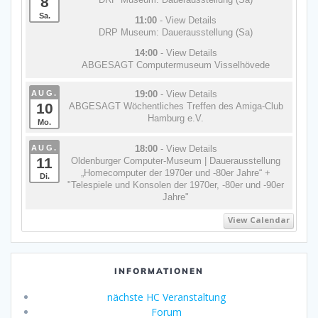
8
Sa.
11:00
- View Details
DRP Museum: Dauerausstellung (Sa)
14:00
- View Details
ABGESAGT Computermuseum Visselhövede
AUG.
19:00
- View Details
10
ABGESAGT Wöchentliches Treffen des Amiga-Club
Hamburg e.V.
Mo.
AUG.
18:00
- View Details
11
Oldenburger Computer-Museum | Dauerausstellung
„Homecomputer der 1970er und -80er Jahre“ +
Di.
"Telespiele und Konsolen der 1970er, -80er und -90er
Jahre"
View Calendar
INFORMATIONEN
nächste HC Veranstaltung
Forum