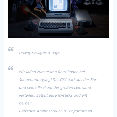
Howdy Cowgirls & Boys!
Wir laden zum ersten RetroRodeo bei
Sonnenuntergang! Der C64 darf aus der Box
und seine Pixel auf der großen Leinwand
verteilen. Sattelt eure Joysticks und eilt
herbei!
Getränke, Knabberzeuch & Longdrinks an