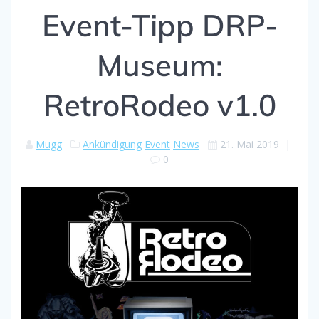
Event-Tipp DRP-
Museum:
RetroRodeo v1.0
Mugg
Ankündigung
Event
News
21. Mai 2019
|
0