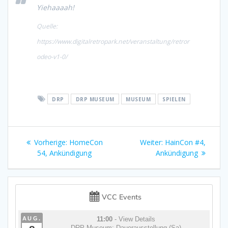
Yiehaaaah!
Quelle:
https://www.digitalretropark.net/veranstaltung/retror
odeo-v1-0/
DRP
DRP MUSEUM
MUSEUM
SPIELEN
Beitragsnavigation
Vorheriger
Nächster
Vorherige:
HomeCon
Weiter:
HainCon #4,
Beitrag:
Beitrag:
54, Ankündigung
Ankündigung
VCC Events
AUG.
11:00
- View Details
DRP Museum: Dauerausstellung (Sa)