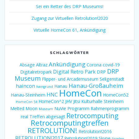
Sei ein Retter des DRP Museums!
Zugang zur Virtuellen Retrolution!2020
Virtuelle HomeCon 61, Ankündigung
SCHLAGWÖRTER
Ankündigung
Absage
Altraz
Corona
covid-19
DRP
Digital Retro Park
Digitalretropark
DRP
Museum
Flipper- und Arcademuseum Seligenstadt
Hanau-Großauheim
haincon
Hanau
haingrund
HomeCon
HNC
Hanau-Steinheim
HomeCon52
HomeCon^2
JHV
Jitsi
Kulturhalle Steinheim
HomeCon 54
Melted Moon
NuVie
Programm
Rahmenprogramm
Museum
Retrocomputing
real Treffen abgesagt
Retrocomputingtreffen
RETROLUTION!
Retrolution!2016
RETROLUTION!2017
Retrolution!2019
Skype
Spielen