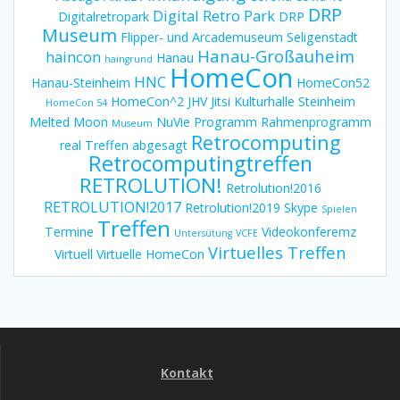
DRP
Digital Retro Park
Digitalretropark
DRP
Museum
Flipper- und Arcademuseum Seligenstadt
Hanau-Großauheim
haincon
Hanau
haingrund
HomeCon
HNC
Hanau-Steinheim
HomeCon52
HomeCon^2
JHV
Jitsi
Kulturhalle Steinheim
HomeCon 54
Melted Moon
NuVie
Programm
Rahmenprogramm
Museum
Retrocomputing
real Treffen abgesagt
Retrocomputingtreffen
RETROLUTION!
Retrolution!2016
RETROLUTION!2017
Retrolution!2019
Skype
Spielen
Treffen
Termine
Videokonferemz
Untersütung
VCFE
Virtuelles Treffen
Virtuell
Virtuelle HomeCon
Kontakt