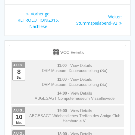
Beitragsnavigation
Vorheriger
Vorherige:
Nächst
Weiter:
Beitrag:
RETROLUTION!2015,
Beitrag
Stummspielabend-v2
Nachlese
VCC Events
AUG.
11:00
- View Details
8
DRP Museum: Dauerausstellung (Sa)
Sa.
11:00
- View Details
DRP Museum: Dauerausstellung (Sa)
14:00
- View Details
ABGESAGT Computermuseum Visselhövede
AUG.
19:00
- View Details
10
ABGESAGT Wöchentliches Treffen des Amiga-Club
Hamburg e.V.
Mo.
AUG.
18:00
- View Details