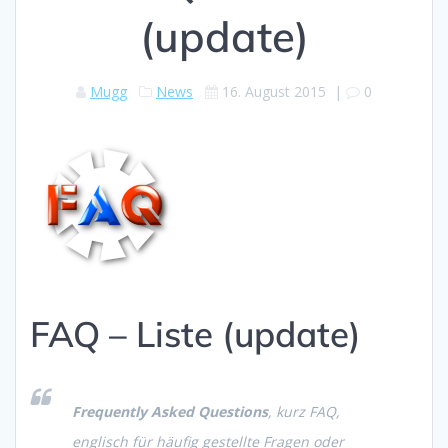
(update)
Mugg
News
16. August 2015
|
0
FAQ – Liste (update)
Frequently Asked Questions
, kurz FAQ,
englisch für
häufig gestellte Fragen
oder