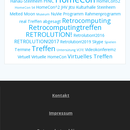
HNC
Hanau-Steinheim
HomeCon52
HomeCon^2
JHV
Jitsi
Kulturhalle Steinheim
HomeCon 54
Melted Moon
NuVie
Programm
Rahmenprogramm
Museum
Retrocomputing
real Treffen abgesagt
Retrocomputingtreffen
RETROLUTION!
Retrolution!2016
RETROLUTION!2017
Retrolution!2019
Skype
Spielen
Treffen
Termine
Videokonferemz
Untersütung
VCFE
Virtuelles Treffen
Virtuell
Virtuelle HomeCon
Kontakt
Impressum