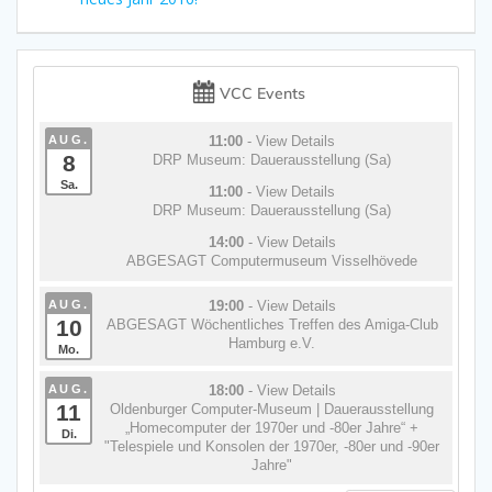
VCC Events
AUG.
11:00
- View Details
8
DRP Museum: Dauerausstellung (Sa)
Sa.
11:00
- View Details
DRP Museum: Dauerausstellung (Sa)
14:00
- View Details
ABGESAGT Computermuseum Visselhövede
AUG.
19:00
- View Details
10
ABGESAGT Wöchentliches Treffen des Amiga-Club
Hamburg e.V.
Mo.
AUG.
18:00
- View Details
11
Oldenburger Computer-Museum | Dauerausstellung
„Homecomputer der 1970er und -80er Jahre“ +
Di.
"Telespiele und Konsolen der 1970er, -80er und -90er
Jahre"