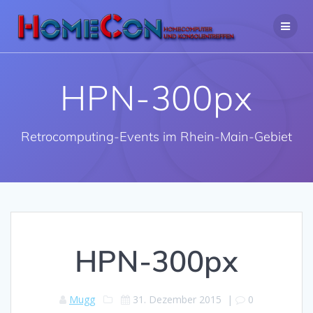
Zum
Inhalt
springen
HPN-300px
Retrocomputing-Events im Rhein-Main-Gebiet
HPN-300px
Mugg
31. Dezember 2015
|
0