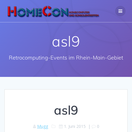
Zum
Inhalt
springen
asl9
Retrocomputing-Events im Rhein-Main-Gebiet
asl9
Mugg
1. Juni 2015
|
0