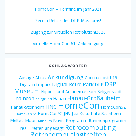
HomeCon – Termine im Jahr 2021
Sei ein Retter des DRP Museums!
Zugang zur Virtuellen Retrolution!2020
Virtuelle HomeCon 61, Ankündigung
SCHLAGWÖRTER
Ankündigung
Absage
Altraz
Corona
covid-19
DRP
Digital Retro Park
Digitalretropark
DRP
Museum
Flipper- und Arcademuseum Seligenstadt
Hanau-Großauheim
haincon
Hanau
haingrund
HomeCon
HNC
Hanau-Steinheim
HomeCon52
HomeCon^2
JHV
Jitsi
Kulturhalle Steinheim
HomeCon 54
Melted Moon
NuVie
Programm
Rahmenprogramm
Museum
Retrocomputing
real Treffen abgesagt
Retrocomputingtreffen