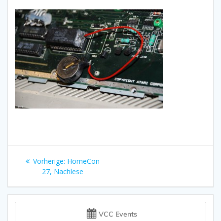
Beitragsnavigation
Vorheriger
Vorherige:
HomeCon
Beitrag:
27, Nachlese
VCC Events