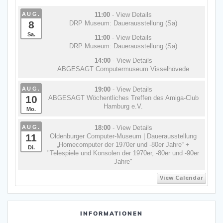
AUG.
11:00
- View Details
8
DRP Museum: Dauerausstellung (Sa)
Sa.
11:00
- View Details
DRP Museum: Dauerausstellung (Sa)
14:00
- View Details
ABGESAGT Computermuseum Visselhövede
AUG.
19:00
- View Details
10
ABGESAGT Wöchentliches Treffen des Amiga-Club
Hamburg e.V.
Mo.
AUG.
18:00
- View Details
11
Oldenburger Computer-Museum | Dauerausstellung
„Homecomputer der 1970er und -80er Jahre“ +
Di.
"Telespiele und Konsolen der 1970er, -80er und -90er
Jahre"
View Calendar
INFORMATIONEN