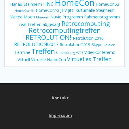
HomeCon
HNC
Hanau-Steinheim
HomeCon52
HomeCon^2
JHV
Jitsi
Kulturhalle Steinheim
HomeCon 54
Melted Moon
NuVie
Programm
Rahmenprogramm
Museum
Retrocomputing
real Treffen abgesagt
Retrocomputingtreffen
RETROLUTION!
Retrolution!2016
RETROLUTION!2017
Retrolution!2019
Skype
Spielen
Treffen
Termine
Videokonferemz
Untersütung
VCFE
Virtuelles Treffen
Virtuell
Virtuelle HomeCon
Kontakt
Impressum