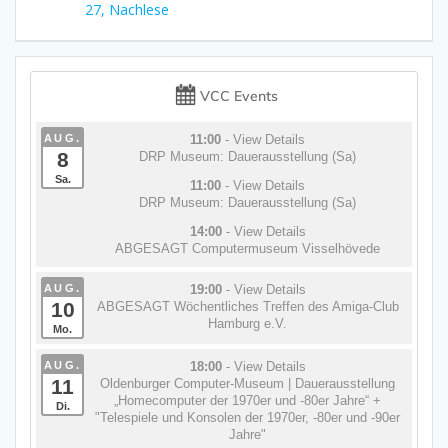
Beitrag:
27, Nachlese
VCC Events
AUG.
11:00
- View Details
8
DRP Museum: Dauerausstellung (Sa)
Sa.
11:00
- View Details
DRP Museum: Dauerausstellung (Sa)
14:00
- View Details
ABGESAGT Computermuseum Visselhövede
AUG.
19:00
- View Details
10
ABGESAGT Wöchentliches Treffen des Amiga-Club
Hamburg e.V.
Mo.
AUG.
18:00
- View Details
11
Oldenburger Computer-Museum | Dauerausstellung
„Homecomputer der 1970er und -80er Jahre“ +
Di.
"Telespiele und Konsolen der 1970er, -80er und -90er
Jahre"