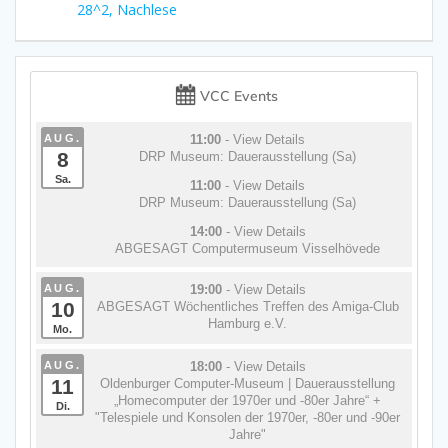
Beitrag:
28^2, Nachlese
VCC Events
AUG.
11:00
- View Details
8
DRP Museum: Dauerausstellung (Sa)
Sa.
11:00
- View Details
DRP Museum: Dauerausstellung (Sa)
14:00
- View Details
ABGESAGT Computermuseum Visselhövede
AUG.
19:00
- View Details
10
ABGESAGT Wöchentliches Treffen des Amiga-Club
Hamburg e.V.
Mo.
AUG.
18:00
- View Details
11
Oldenburger Computer-Museum | Dauerausstellung
„Homecomputer der 1970er und -80er Jahre“ +
Di.
"Telespiele und Konsolen der 1970er, -80er und -90er
Jahre"