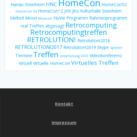
HomeCon
HNC
Hanau-Steinheim
HomeCon52
HomeCon^2
JHV
Jitsi
Kulturhalle Steinheim
HomeCon 54
Melted Moon
NuVie
Programm
Rahmenprogramm
Museum
Retrocomputing
real Treffen abgesagt
Retrocomputingtreffen
RETROLUTION!
Retrolution!2016
RETROLUTION!2017
Retrolution!2019
Skype
Spielen
Treffen
Termine
Videokonferemz
Untersütung
VCFE
Virtuelles Treffen
Virtuell
Virtuelle HomeCon
Kontakt
Impressum