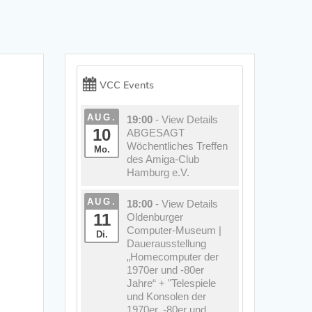
VCC Events
AUG.
19:00
- View Details
10
ABGESAGT
Wöchentliches Treffen
Mo.
des Amiga-Club
Hamburg e.V.
AUG.
18:00
- View Details
11
Oldenburger
Computer-Museum |
Di.
Dauerausstellung
„Homecomputer der
1970er und -80er
Jahre“ + "Telespiele
und Konsolen der
1970er, -80er und