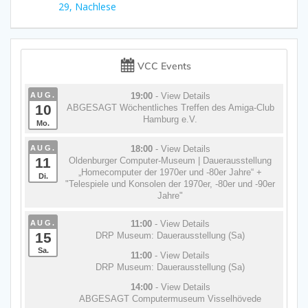
Beitrag:
29, Nachlese
VCC Events
AUG.
19:00
- View Details
10
ABGESAGT Wöchentliches Treffen des Amiga-Club
Hamburg e.V.
Mo.
AUG.
18:00
- View Details
11
Oldenburger Computer-Museum | Dauerausstellung
„Homecomputer der 1970er und -80er Jahre“ +
Di.
"Telespiele und Konsolen der 1970er, -80er und -90er
Jahre"
AUG.
11:00
- View Details
15
DRP Museum: Dauerausstellung (Sa)
Sa.
11:00
- View Details
DRP Museum: Dauerausstellung (Sa)
14:00
- View Details
ABGESAGT Computermuseum Visselhövede