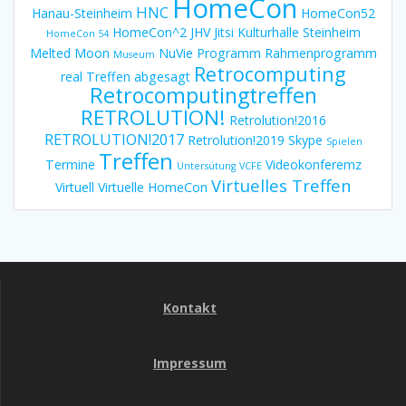
HomeCon
HNC
Hanau-Steinheim
HomeCon52
HomeCon^2
JHV
Jitsi
Kulturhalle Steinheim
HomeCon 54
Melted Moon
NuVie
Programm
Rahmenprogramm
Museum
Retrocomputing
real Treffen abgesagt
Retrocomputingtreffen
RETROLUTION!
Retrolution!2016
RETROLUTION!2017
Retrolution!2019
Skype
Spielen
Treffen
Termine
Videokonferemz
Untersütung
VCFE
Virtuelles Treffen
Virtuell
Virtuelle HomeCon
Kontakt
Impressum