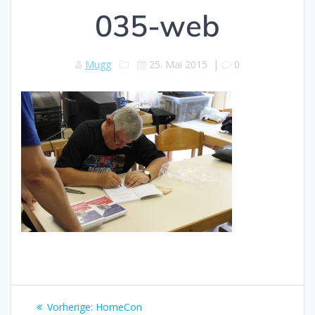
035-web
Mugg
25. Mai 2015
|
0
Beitragsnavigation
Vorheriger
Vorherige:
HomeCon