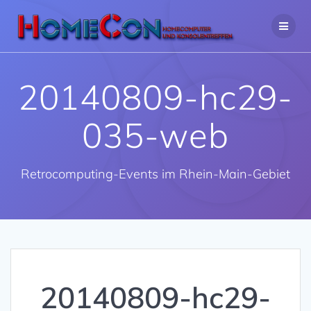
Zum
Inhalt
springen
20140809-hc29-
035-web
Retrocomputing-Events im Rhein-Main-Gebiet
20140809-hc29-