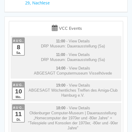
Beitrag:
29, Nachlese
VCC Events
AUG.
11:00
- View Details
8
DRP Museum: Dauerausstellung (Sa)
Sa.
11:00
- View Details
DRP Museum: Dauerausstellung (Sa)
14:00
- View Details
ABGESAGT Computermuseum Visselhövede
AUG.
19:00
- View Details
10
ABGESAGT Wöchentliches Treffen des Amiga-Club
Hamburg e.V.
Mo.
AUG.
18:00
- View Details
11
Oldenburger Computer-Museum | Dauerausstellung
„Homecomputer der 1970er und -80er Jahre“ +
Di.
"Telespiele und Konsolen der 1970er, -80er und -90er
Jahre"