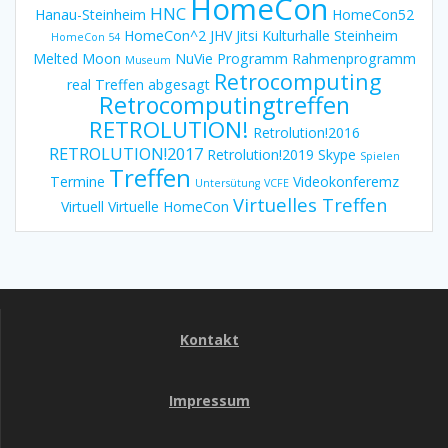
HomeCon
HNC
Hanau-Steinheim
HomeCon52
HomeCon^2
JHV
Jitsi
Kulturhalle Steinheim
HomeCon 54
Melted Moon
NuVie
Programm
Rahmenprogramm
Museum
Retrocomputing
real Treffen abgesagt
Retrocomputingtreffen
RETROLUTION!
Retrolution!2016
RETROLUTION!2017
Retrolution!2019
Skype
Spielen
Treffen
Termine
Videokonferemz
Untersütung
VCFE
Virtuelles Treffen
Virtuell
Virtuelle HomeCon
Kontakt
Impressum