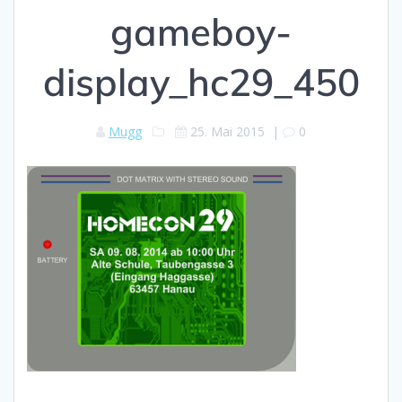
gameboy-
display_hc29_450
Mugg
25. Mai 2015
|
0