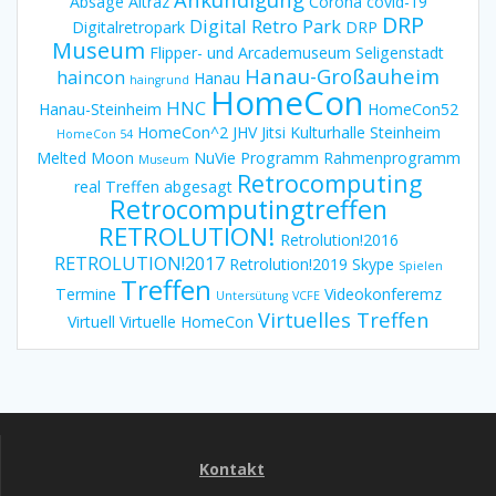
Absage
Altraz
Corona
covid-19
DRP
Digital Retro Park
Digitalretropark
DRP
Museum
Flipper- und Arcademuseum Seligenstadt
Hanau-Großauheim
haincon
Hanau
haingrund
HomeCon
HNC
Hanau-Steinheim
HomeCon52
HomeCon^2
JHV
Jitsi
Kulturhalle Steinheim
HomeCon 54
Melted Moon
NuVie
Programm
Rahmenprogramm
Museum
Retrocomputing
real Treffen abgesagt
Retrocomputingtreffen
RETROLUTION!
Retrolution!2016
RETROLUTION!2017
Retrolution!2019
Skype
Spielen
Treffen
Termine
Videokonferemz
Untersütung
VCFE
Virtuelles Treffen
Virtuell
Virtuelle HomeCon
Kontakt