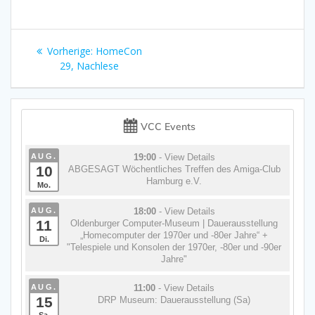
Beitragsnavigation
Vorheriger
Vorherige:
HomeCon
Beitrag:
29, Nachlese
VCC Events
AUG.
19:00
- View Details
10
ABGESAGT Wöchentliches Treffen des Amiga-Club
Hamburg e.V.
Mo.
AUG.
18:00
- View Details
11
Oldenburger Computer-Museum | Dauerausstellung
„Homecomputer der 1970er und -80er Jahre“ +
Di.
"Telespiele und Konsolen der 1970er, -80er und -90er
Jahre"
AUG.
11:00
- View Details
15
DRP Museum: Dauerausstellung (Sa)