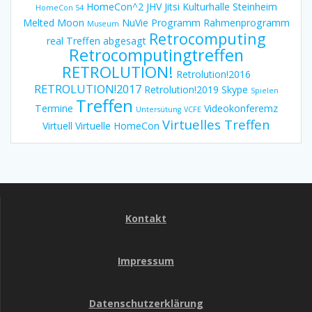
HomeCon^2
JHV
Jitsi
Kulturhalle Steinheim
HomeCon 54
Melted Moon
NuVie
Programm
Rahmenprogramm
Museum
Retrocomputing
real Treffen abgesagt
Retrocomputingtreffen
RETROLUTION!
Retrolution!2016
RETROLUTION!2017
Retrolution!2019
Skype
Spielen
Treffen
Termine
Videokonferemz
Untersütung
VCFE
Virtuelles Treffen
Virtuell
Virtuelle HomeCon
Kontakt
Impressum
Datenschutzerklärung