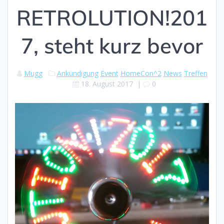
RETROLUTION!201
7, steht kurz bevor
Mugg
Ankündigung
Event
HomeCon^2
News
Treffen
18. August 2017
|
0