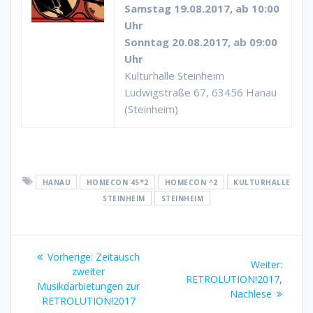
Samstag 19.08.2017, ab 10:00
Uhr
Sonntag 20.08.2017, ab 09:00
Uhr
Kulturhalle Steinheim
Ludwigstraße 67, 63456 Hanau
(Steinheim)
HANAU
HOMECON 45°2
HOMECON ^2
KULTURHALLE
STEINHEIM
STEINHEIM
Beitragsnavigation
Vorheriger
Vorherige:
Zeitausch
Nächst
Weiter:
Beitrag:
zweiter
Beitrag
RETROLUTION!2017,
Musikdarbietungen zur
Nachlese
RETROLUTION!2017