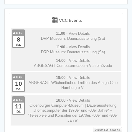
VCC Events
AUG.
11:00
- View Details
8
DRP Museum: Dauerausstellung (Sa)
Sa.
11:00
- View Details
DRP Museum: Dauerausstellung (Sa)
14:00
- View Details
ABGESAGT Computermuseum Visselhövede
AUG.
19:00
- View Details
10
ABGESAGT Wöchentliches Treffen des Amiga-Club
Hamburg e.V.
Mo.
AUG.
18:00
- View Details
11
Oldenburger Computer-Museum | Dauerausstellung
„Homecomputer der 1970er und -80er Jahre“ +
Di.
"Telespiele und Konsolen der 1970er, -80er und -90er
Jahre"
View Calendar