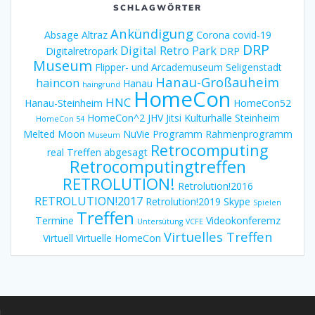
SCHLAGWÖRTER
Ankündigung
Absage
Altraz
Corona
covid-19
DRP
Digital Retro Park
Digitalretropark
DRP
Museum
Flipper- und Arcademuseum Seligenstadt
Hanau-Großauheim
haincon
Hanau
haingrund
HomeCon
HNC
Hanau-Steinheim
HomeCon52
HomeCon^2
JHV
Jitsi
Kulturhalle Steinheim
HomeCon 54
Melted Moon
NuVie
Programm
Rahmenprogramm
Museum
Retrocomputing
real Treffen abgesagt
Retrocomputingtreffen
RETROLUTION!
Retrolution!2016
RETROLUTION!2017
Retrolution!2019
Skype
Spielen
Treffen
Termine
Videokonferemz
Untersütung
VCFE
Virtuelles Treffen
Virtuell
Virtuelle HomeCon