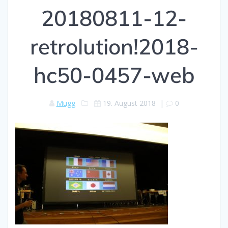
20180811-12-
retrolution!2018-
hc50-0457-web
Mugg
19. August 2018
|
0