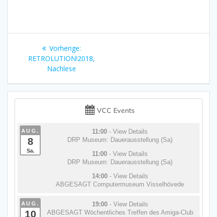
Beitragsnavigation
Vorheriger
Vorherige:
Beitrag:
RETROLUTION!2018,
Nachlese
VCC Events
AUG.
11:00
- View Details
8
DRP Museum: Dauerausstellung (Sa)
Sa.
11:00
- View Details
DRP Museum: Dauerausstellung (Sa)
14:00
- View Details
ABGESAGT Computermuseum Visselhövede
AUG.
19:00
- View Details
10
ABGESAGT Wöchentliches Treffen des Amiga-Club