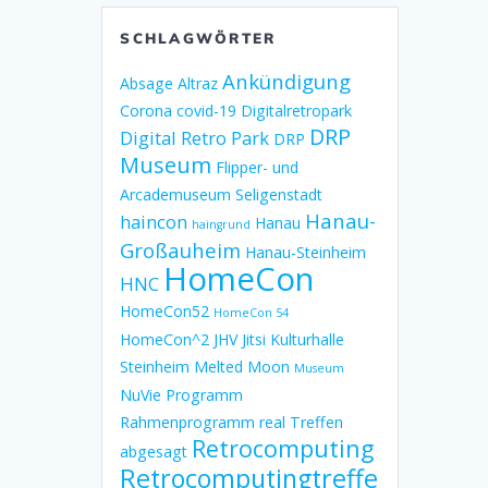
SCHLAGWÖRTER
Ankündigung
Absage
Altraz
Corona
covid-19
Digitalretropark
DRP
Digital Retro Park
DRP
Museum
Flipper- und
Arcademuseum Seligenstadt
Hanau-
haincon
Hanau
haingrund
Großauheim
Hanau-Steinheim
HomeCon
HNC
HomeCon52
HomeCon 54
HomeCon^2
JHV
Jitsi
Kulturhalle
Steinheim
Melted Moon
Museum
NuVie
Programm
Rahmenprogramm
real Treffen
Retrocomputing
abgesagt
Retrocomputingtreffe