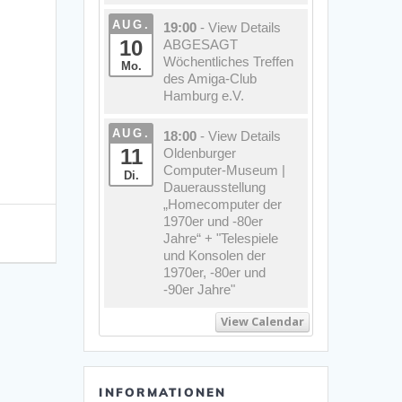
AUG.
19:00
- View Details
10
ABGESAGT
Wöchentliches Treffen
Mo.
des Amiga-Club
Hamburg e.V.
AUG.
18:00
- View Details
11
Oldenburger
Computer-Museum |
Di.
Dauerausstellung
„Homecomputer der
1970er und -80er
Jahre“ + "Telespiele
und Konsolen der
1970er, -80er und
-90er Jahre"
View Calendar
INFORMATIONEN