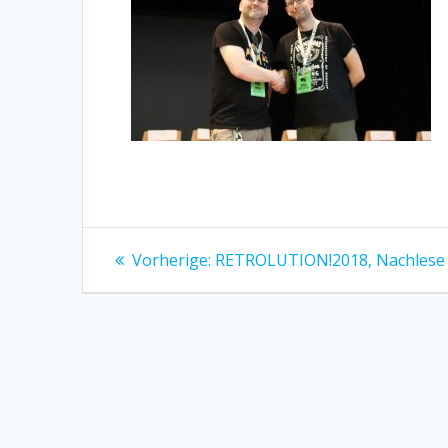
Beitragsnavigation
Vorheriger
Vorherige:
RETROLUTION!2018, Nachlese
Beitrag: