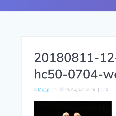
20180811-12-
hc50-0704-w
Mugg
19. August 2018
|
0