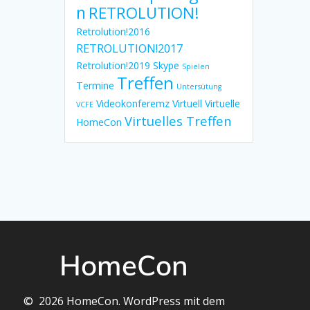
n
RETROLUTION!
Retrolution!2016
RETROLUTION!2017
Retrolution!2019
Skype
Spielen
Treffen
Termine
Untersütung
Videokonferemz
Virtuell
Virtuelle
VCFE
Virtuelles Treffen
HomeCon
HomeCon
© 2026 HomeCon. WordPress mit dem