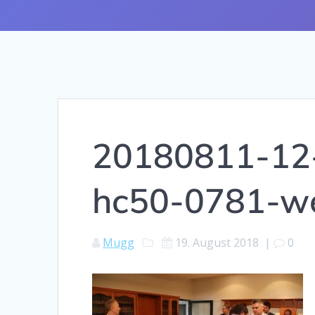
20180811-12-
hc50-0781-w
Mugg
19. August 2018
|
0