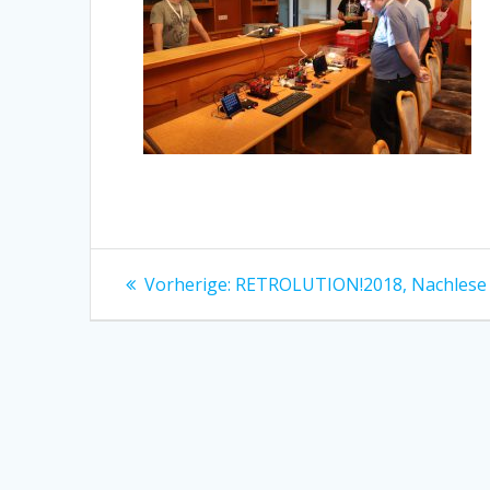
Beitragsnavigation
Vorheriger
Vorherige:
RETROLUTION!2018, Nachlese
Beitrag: