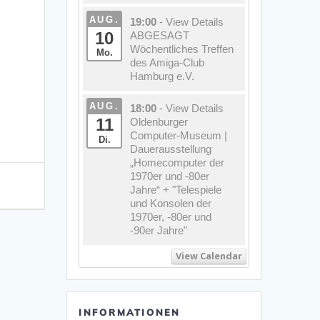
AUG.
19:00
- View Details
10
ABGESAGT
Wöchentliches Treffen
Mo.
des Amiga-Club
Hamburg e.V.
AUG.
18:00
- View Details
11
Oldenburger
Computer-Museum |
Di.
Dauerausstellung
„Homecomputer der
1970er und -80er
Jahre“ + "Telespiele
und Konsolen der
1970er, -80er und
-90er Jahre"
View Calendar
INFORMATIONEN