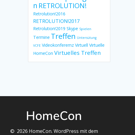
n
RETROLUTION!
Retrolution!2016
RETROLUTION!2017
Retrolution!2019
Skype
Spielen
Treffen
Termine
Untersütung
Videokonferemz
Virtuell
Virtuelle
VCFE
Virtuelles Treffen
HomeCon
HomeCon
© 2026 HomeCon. WordPress mit dem