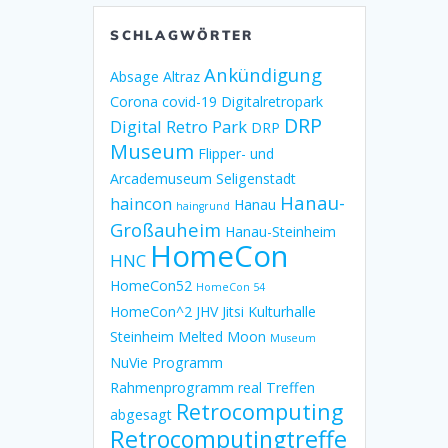
SCHLAGWÖRTER
Ankündigung
Absage
Altraz
Corona
covid-19
Digitalretropark
DRP
Digital Retro Park
DRP
Museum
Flipper- und
Arcademuseum Seligenstadt
Hanau-
haincon
Hanau
haingrund
Großauheim
Hanau-Steinheim
HomeCon
HNC
HomeCon52
HomeCon 54
HomeCon^2
JHV
Jitsi
Kulturhalle
Steinheim
Melted Moon
Museum
NuVie
Programm
Rahmenprogramm
real Treffen
Retrocomputing
abgesagt
Retrocomputingtreffe