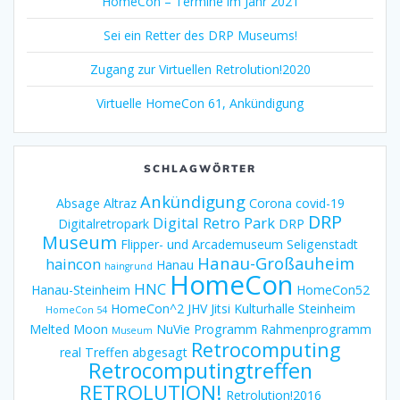
HomeCon – Termine im Jahr 2021
Sei ein Retter des DRP Museums!
Zugang zur Virtuellen Retrolution!2020
Virtuelle HomeCon 61, Ankündigung
SCHLAGWÖRTER
Ankündigung
Absage
Altraz
Corona
covid-19
DRP
Digital Retro Park
Digitalretropark
DRP
Museum
Flipper- und Arcademuseum Seligenstadt
Hanau-Großauheim
haincon
Hanau
haingrund
HomeCon
HNC
Hanau-Steinheim
HomeCon52
HomeCon^2
JHV
Jitsi
Kulturhalle Steinheim
HomeCon 54
Melted Moon
NuVie
Programm
Rahmenprogramm
Museum
Retrocomputing
real Treffen abgesagt
Retrocomputingtreffen
RETROLUTION!
Retrolution!2016