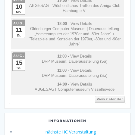
19:00
- View Details
10
ABGESAGT Wöchentliches Treffen des Amiga-Club
Hamburg e.V.
Mo.
AUG.
18:00
- View Details
11
Oldenburger Computer-Museum | Dauerausstellung
„Homecomputer der 1970er und -80er Jahre“ +
Di.
"Telespiele und Konsolen der 1970er, -80er und -90er
Jahre"
AUG.
11:00
- View Details
15
DRP Museum: Dauerausstellung (Sa)
Sa.
11:00
- View Details
DRP Museum: Dauerausstellung (Sa)
14:00
- View Details
ABGESAGT Computermuseum Visselhövede
View Calendar
INFORMATIONEN
nächste HC Veranstaltung