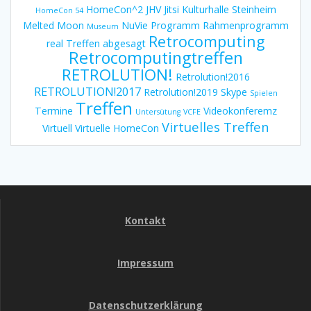
HomeCon^2
JHV
Jitsi
Kulturhalle Steinheim
HomeCon 54
Melted Moon
NuVie
Programm
Rahmenprogramm
Museum
Retrocomputing
real Treffen abgesagt
Retrocomputingtreffen
RETROLUTION!
Retrolution!2016
RETROLUTION!2017
Retrolution!2019
Skype
Spielen
Treffen
Termine
Videokonferemz
Untersütung
VCFE
Virtuelles Treffen
Virtuell
Virtuelle HomeCon
Kontakt
Impressum
Datenschutzerklärung