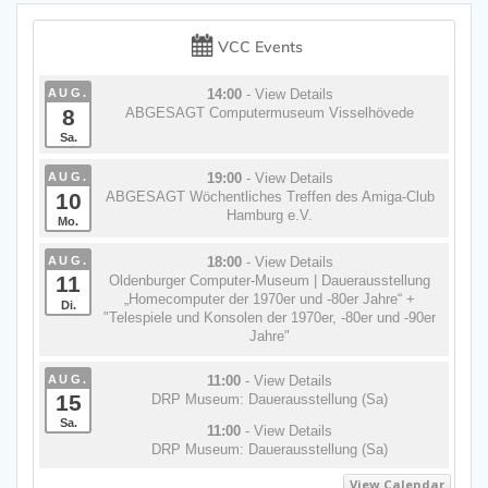
VCC Events
AUG.
14:00
- View Details
8
ABGESAGT Computermuseum Visselhövede
Sa.
AUG.
19:00
- View Details
10
ABGESAGT Wöchentliches Treffen des Amiga-Club
Hamburg e.V.
Mo.
AUG.
18:00
- View Details
11
Oldenburger Computer-Museum | Dauerausstellung
„Homecomputer der 1970er und -80er Jahre“ +
Di.
"Telespiele und Konsolen der 1970er, -80er und -90er
Jahre"
AUG.
11:00
- View Details
15
DRP Museum: Dauerausstellung (Sa)
Sa.
11:00
- View Details
DRP Museum: Dauerausstellung (Sa)
View Calendar