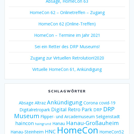
Absage, HomeCon 63
HomeCon 62 – Onlinetreffen – Zugang
HomeCon 62 (Online-Treffen)
HomeCon – Termine im Jahr 2021
Sei ein Retter des DRP Museums!
Zugang zur Virtuellen Retrolution!2020
Virtuelle HomeCon 61, Ankündigung
SCHLAGWÖRTER
Ankündigung
Absage
Altraz
Corona
covid-19
DRP
Digital Retro Park
Digitalretropark
DRP
Museum
Flipper- und Arcademuseum Seligenstadt
Hanau-Großauheim
haincon
Hanau
haingrund
HomeCon
HNC
Hanau-Steinheim
HomeCon52