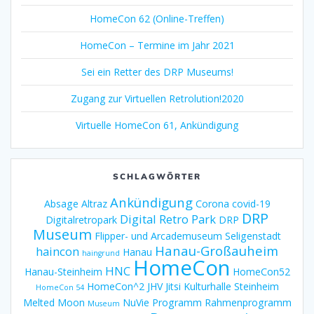
HomeCon 62 (Online-Treffen)
HomeCon – Termine im Jahr 2021
Sei ein Retter des DRP Museums!
Zugang zur Virtuellen Retrolution!2020
Virtuelle HomeCon 61, Ankündigung
SCHLAGWÖRTER
Ankündigung
Absage
Altraz
Corona
covid-19
DRP
Digital Retro Park
Digitalretropark
DRP
Museum
Flipper- und Arcademuseum Seligenstadt
Hanau-Großauheim
haincon
Hanau
haingrund
HomeCon
HNC
Hanau-Steinheim
HomeCon52
HomeCon^2
JHV
Jitsi
Kulturhalle Steinheim
HomeCon 54
Melted Moon
NuVie
Programm
Rahmenprogramm
Museum