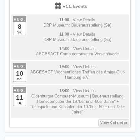
VCC Events
AUG.
11:00
- View Details
8
DRP Museum: Dauerausstellung (Sa)
Sa.
11:00
- View Details
DRP Museum: Dauerausstellung (Sa)
14:00
- View Details
ABGESAGT Computermuseum Visselhövede
AUG.
19:00
- View Details
10
ABGESAGT Wöchentliches Treffen des Amiga-Club
Hamburg e.V.
Mo.
AUG.
18:00
- View Details
11
Oldenburger Computer-Museum | Dauerausstellung
„Homecomputer der 1970er und -80er Jahre“ +
Di.
"Telespiele und Konsolen der 1970er, -80er und -90er
Jahre"
View Calendar