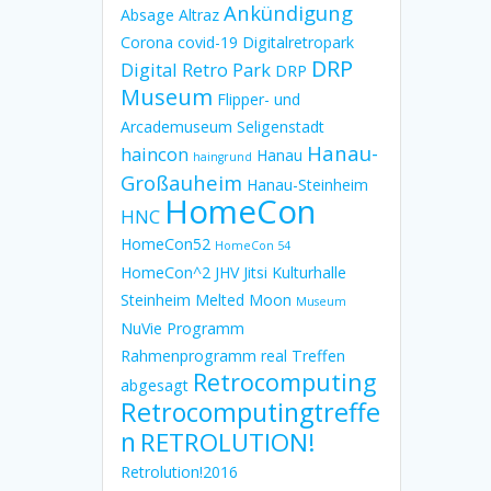
Ankündigung
Absage
Altraz
Corona
covid-19
Digitalretropark
DRP
Digital Retro Park
DRP
Museum
Flipper- und
Arcademuseum Seligenstadt
Hanau-
haincon
Hanau
haingrund
Großauheim
Hanau-Steinheim
HomeCon
HNC
HomeCon52
HomeCon 54
HomeCon^2
JHV
Jitsi
Kulturhalle
Steinheim
Melted Moon
Museum
NuVie
Programm
Rahmenprogramm
real Treffen
Retrocomputing
abgesagt
Retrocomputingtreffe
n
RETROLUTION!
Retrolution!2016