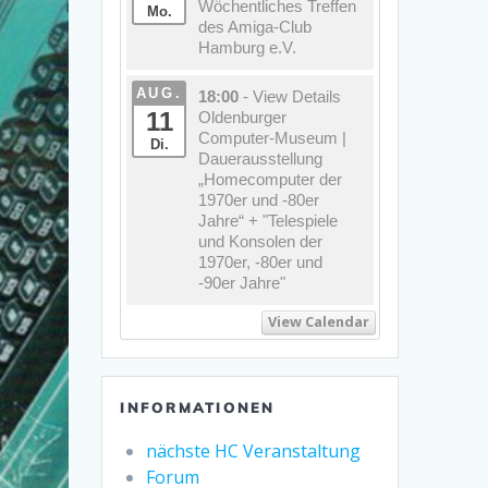
Wöchentliches Treffen
Mo.
des Amiga-Club
Hamburg e.V.
AUG.
18:00
- View Details
11
Oldenburger
Computer-Museum |
Di.
Dauerausstellung
„Homecomputer der
1970er und -80er
Jahre“ + "Telespiele
und Konsolen der
1970er, -80er und
-90er Jahre"
View Calendar
INFORMATIONEN
nächste HC Veranstaltung
Forum