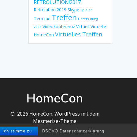
RETROLUTION!2017
Retrolution!2019
Skype
Spielen
Treffen
Termine
Untersütung
Videokonferemz
Virtuell
Virtuelle
VCFE
Virtuelles Treffen
HomeCon
HomeCon
© 2026 HomeCon. WordPress mit dem
Mesmerize-Theme
Ich stimme zu
DSGVO Datenschutzerklärung