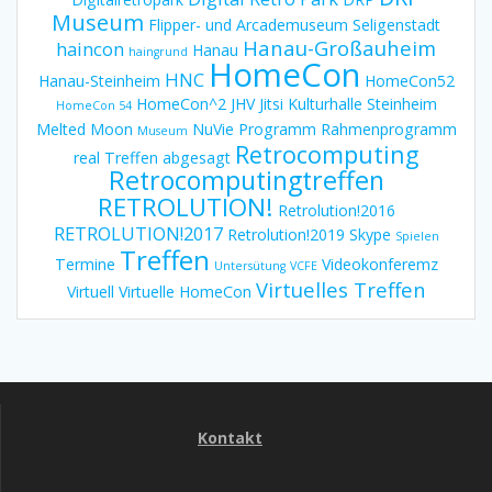
Museum
Flipper- und Arcademuseum Seligenstadt
Hanau-Großauheim
haincon
Hanau
haingrund
HomeCon
HNC
Hanau-Steinheim
HomeCon52
HomeCon^2
JHV
Jitsi
Kulturhalle Steinheim
HomeCon 54
Melted Moon
NuVie
Programm
Rahmenprogramm
Museum
Retrocomputing
real Treffen abgesagt
Retrocomputingtreffen
RETROLUTION!
Retrolution!2016
RETROLUTION!2017
Retrolution!2019
Skype
Spielen
Treffen
Termine
Videokonferemz
Untersütung
VCFE
Virtuelles Treffen
Virtuell
Virtuelle HomeCon
Kontakt