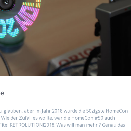
se
 glauben, aber im Jahr 2018 wurde die 50zigste HomeCon
 ! Wie der Zufall es wollte, war die HomeCon #50 auch
m Titel RETROLUTION!2018. Was will man mehr ? Genau das