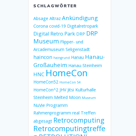
SCHLAGWÖRTER
Ankündigung
Absage
Altraz
Corona
covid-19
Digitalretropark
DRP
Digital Retro Park
DRP
Museum
Flipper- und
Arcademuseum Seligenstadt
Hanau-
haincon
Hanau
haingrund
Großauheim
Hanau-Steinheim
HomeCon
HNC
HomeCon52
HomeCon 54
HomeCon^2
JHV
Jitsi
Kulturhalle
Steinheim
Melted Moon
Museum
NuVie
Programm
Rahmenprogramm
real Treffen
Retrocomputing
abgesagt
Retrocomputingtreffe