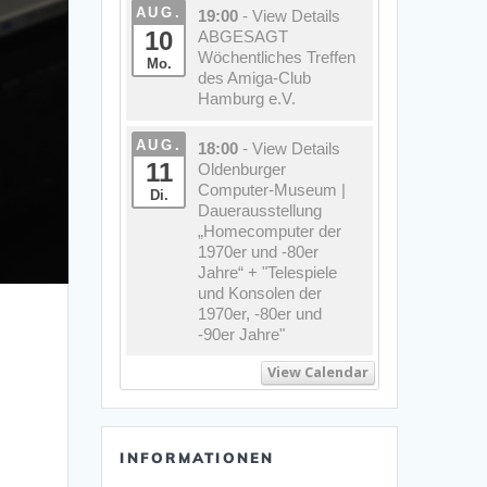
AUG.
19:00
- View Details
10
ABGESAGT
Wöchentliches Treffen
Mo.
des Amiga-Club
Hamburg e.V.
AUG.
18:00
- View Details
11
Oldenburger
Computer-Museum |
Di.
Dauerausstellung
„Homecomputer der
1970er und -80er
Jahre“ + "Telespiele
und Konsolen der
1970er, -80er und
-90er Jahre"
View Calendar
INFORMATIONEN