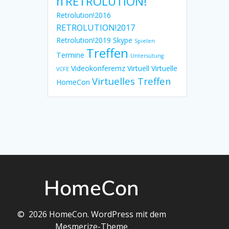
n
RETROLUTION!
Retrolution!2016
RETROLUTION!2017
Retrolution!2019
Skype
Spielen
Treffen
Termine
Untersütung
Videokonferemz
Virtuell
Virtuelle
VCFE
Virtuelles Treffen
HomeCon
HomeCon
© 2026 HomeCon. WordPress mit dem
Mesmerize-Theme