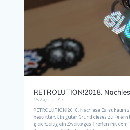
RETROLUTION!2018, Nachle
19. August 2018
RETROLUTION!2018, Nachlese Es ist kaum zu
bestritten. Ein guter Grund dieses zu Feiern
gleichzeitig ein Zweittages Treffen mit de