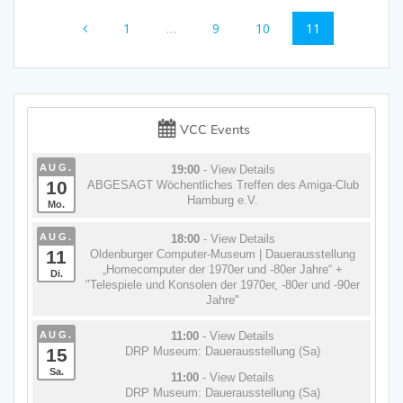
Beitragsnavigation
Seite
Seite
Seite
Seite
1
…
9
10
11
VCC Events
AUG.
19:00
- View Details
10
ABGESAGT Wöchentliches Treffen des Amiga-Club
Hamburg e.V.
Mo.
AUG.
18:00
- View Details
11
Oldenburger Computer-Museum | Dauerausstellung
„Homecomputer der 1970er und -80er Jahre“ +
Di.
"Telespiele und Konsolen der 1970er, -80er und -90er
Jahre"
AUG.
11:00
- View Details
15
DRP Museum: Dauerausstellung (Sa)
Sa.
11:00
- View Details
DRP Museum: Dauerausstellung (Sa)