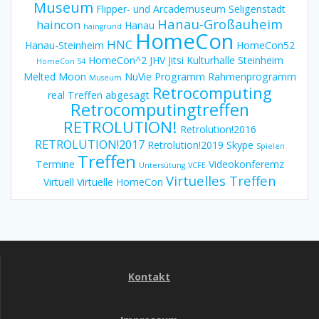
Museum
Flipper- und Arcademuseum Seligenstadt
Hanau-Großauheim
haincon
Hanau
haingrund
HomeCon
HNC
Hanau-Steinheim
HomeCon52
HomeCon^2
JHV
Jitsi
Kulturhalle Steinheim
HomeCon 54
Melted Moon
NuVie
Programm
Rahmenprogramm
Museum
Retrocomputing
real Treffen abgesagt
Retrocomputingtreffen
RETROLUTION!
Retrolution!2016
RETROLUTION!2017
Retrolution!2019
Skype
Spielen
Treffen
Termine
Videokonferemz
Untersütung
VCFE
Virtuelles Treffen
Virtuell
Virtuelle HomeCon
Kontakt