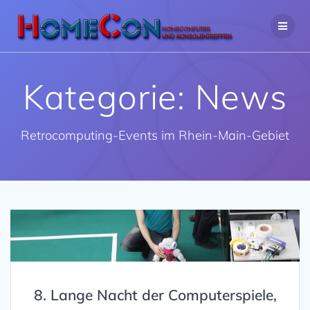
Zum
Inhalt
springen
Kategorie:
News
Retrocomputing-Events im Rhein-Main-Gebiet
8. Lange Nacht der Computerspiele,