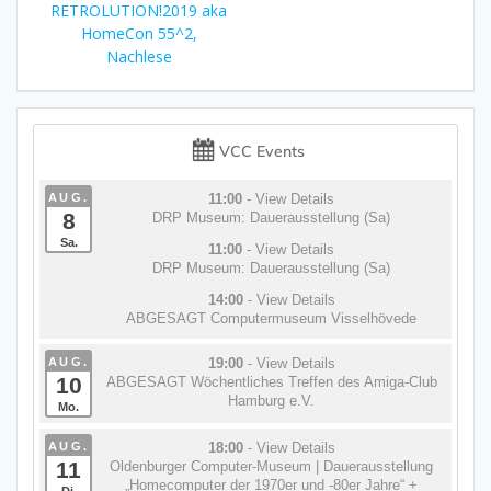
Beitrag:
RETROLUTION!2019 aka
HomeCon 55^2,
Nachlese
VCC Events
AUG.
11:00
- View Details
8
DRP Museum: Dauerausstellung (Sa)
Sa.
11:00
- View Details
DRP Museum: Dauerausstellung (Sa)
14:00
- View Details
ABGESAGT Computermuseum Visselhövede
AUG.
19:00
- View Details
10
ABGESAGT Wöchentliches Treffen des Amiga-Club
Hamburg e.V.
Mo.
AUG.
18:00
- View Details
11
Oldenburger Computer-Museum | Dauerausstellung
„Homecomputer der 1970er und -80er Jahre“ +
Di.